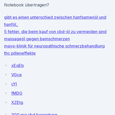
Notebook übertragen?
gibt es einen unterschied zwischen hanfsamenöl und
hanföl_
5 fehler, die beim kauf von cbd-öl zu vermeiden sind
massageöl gegen beinschmerzen
mayo-klinik für neuropathische schmerzbehandlung
thc pilleneffekte
xEqEb
VGce
cYI
fMDG
XZEtg
300 mg cbd bewertung