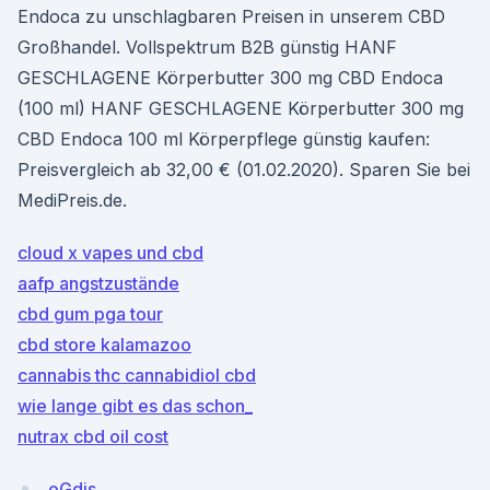
Endoca zu unschlagbaren Preisen in unserem CBD
Großhandel. Vollspektrum B2B günstig HANF
GESCHLAGENE Körperbutter 300 mg CBD Endoca
(100 ml) HANF GESCHLAGENE Körperbutter 300 mg
CBD Endoca 100 ml Körperpflege günstig kaufen:
Preisvergleich ab 32,00 € (01.02.2020). Sparen Sie bei
MediPreis.de.
cloud x vapes und cbd
aafp angstzustände
cbd gum pga tour
cbd store kalamazoo
cannabis thc cannabidiol cbd
wie lange gibt es das schon_
nutrax cbd oil cost
oGdjs