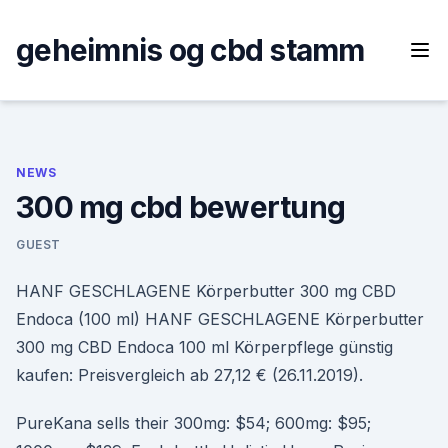
Skip
to
geheimnis og cbd stamm
content
NEWS
300 mg cbd bewertung
GUEST
HANF GESCHLAGENE Körperbutter 300 mg CBD
Endoca (100 ml) HANF GESCHLAGENE Körperbutter
300 mg CBD Endoca 100 ml Körperpflege günstig
kaufen: Preisvergleich ab 27,12 € (26.11.2019).
PureKana sells their 300mg: $54; 600mg: $95;