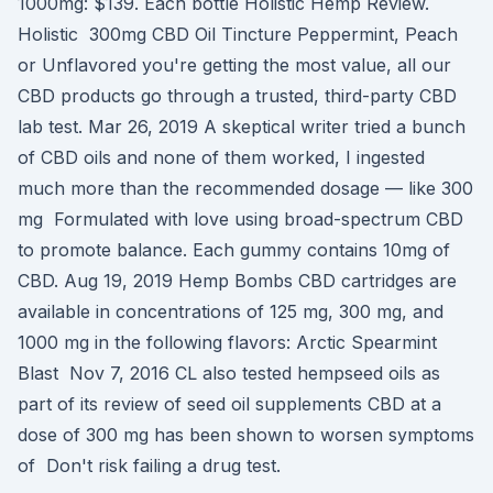
1000mg: $139. Each bottle Holistic Hemp Review.
Holistic 300mg CBD Oil Tincture Peppermint, Peach
or Unflavored you're getting the most value, all our
CBD products go through a trusted, third-party CBD
lab test. Mar 26, 2019 A skeptical writer tried a bunch
of CBD oils and none of them worked, I ingested
much more than the recommended dosage — like 300
mg Formulated with love using broad-spectrum CBD
to promote balance. Each gummy contains 10mg of
CBD. Aug 19, 2019 Hemp Bombs CBD cartridges are
available in concentrations of 125 mg, 300 mg, and
1000 mg in the following flavors: Arctic Spearmint
Blast Nov 7, 2016 CL also tested hempseed oils as
part of its review of seed oil supplements CBD at a
dose of 300 mg has been shown to worsen symptoms
of Don't risk failing a drug test.