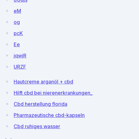
eM
og
pcK
Ee
jqwjR
URZF
Hautcreme arganöl + cbd
Hilft cbd bei nierenerkrankungen_
Cbd herstellung florida
Pharmazeutische cbd-kapseln
Cbd ruhiges wasser