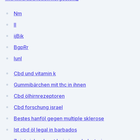
Nm
ll
ijBik
BgpRr
lunl
Cbd und vitamin k
Gummibärchen mit thc in ihnen
Cbd ölhirnrezeptoren
Cbd forschung israel
Bestes hanföl gegen multiple sklerose
Ist cbd öl legal in barbados