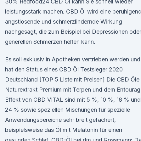
30% Redfood24 CBD Öl kann Sie schnell wieder
leistungsstark machen. CBD Öl wird eine beruhigend
angstlösende und schmerzlindernde Wirkung
nachgesagt, die zum Beispiel bei Depressionen ode
generellen Schmerzen helfen kann.
Es soll exklusiv in Apotheken vertrieben werden und
hat den Status eines CBD Öl Testsieger 2020
Deutschland [TOP 5 Liste mit Preisen] Die CBD Öle
Naturextrakt Premium mit Terpen und dem Entourag
Effekt von CBD VITAL sind mit 5 %, 10 %, 18 % und
24 % sowie speziellen Mischungen für spezielle
Anwendungsbereiche sehr breit gefächert,
beispielsweise das Öl mit Melatonin für einen
gesunden Schlaf. CBD-Öl bei dm und Rossmann: D