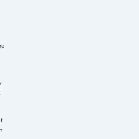
ne
y
l
t
n