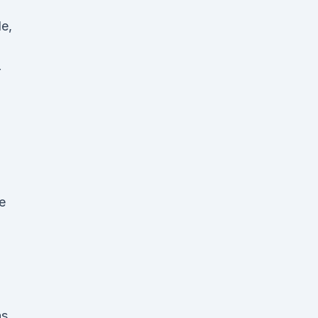
e,
r
e
as