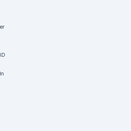
er
BD
In