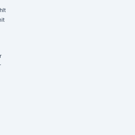
hlt
it
r
r