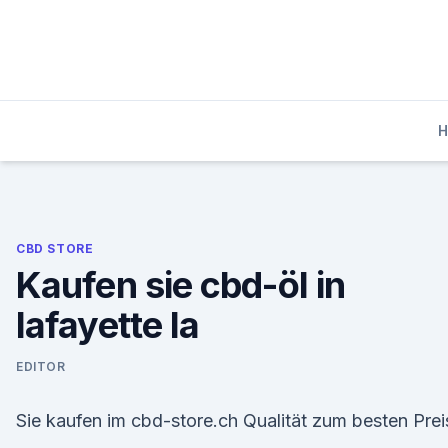
Skip
to
content
CBD STORE
Kaufen sie cbd-öl in
lafayette la
EDITOR
Sie kaufen im cbd-store.ch Qualität zum besten Prei