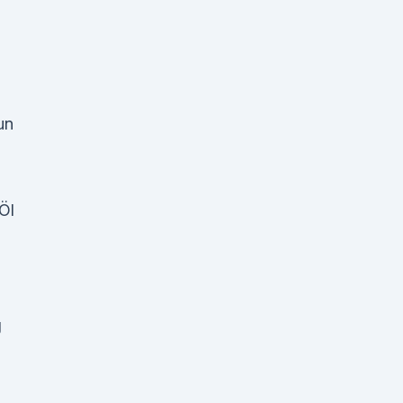
un
Öl
g