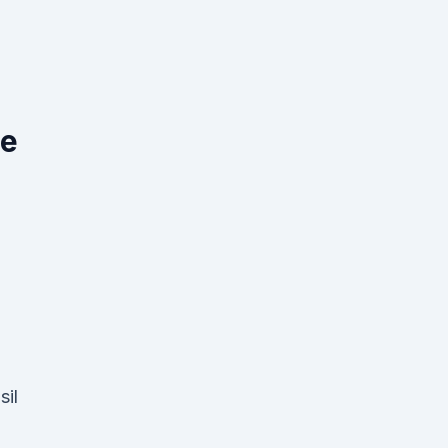
ge
sil