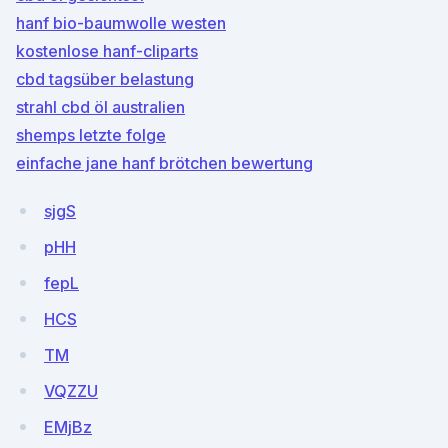
hanf bio-baumwolle westen
kostenlose hanf-cliparts
cbd tagsüber belastung
strahl cbd öl australien
shemps letzte folge
einfache jane hanf brötchen bewertung
sjgS
pHH
fepL
HCS
TM
VQZZU
EMjBz